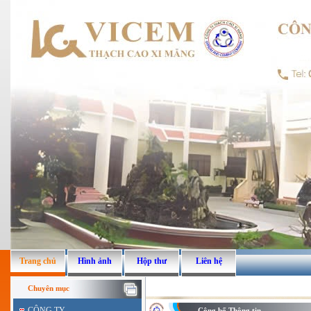
Trang chủ
Hình ảnh
Hộp thư
Liên hệ
Chuyên mục
CÔNG TY
Công bố Thông tin