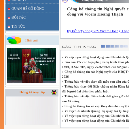
QUAN HỆ CỔ ĐÔNG
Công bố thông tin Nghị quyết 
đồng với Vicem Hoàng Thạch
ĐỐI TÁC
TIN TỨC
ký kết hợp đồng với Vicem Hoàng Thạc
Hình ảnh
» Về việc tạm dừng hoạt động của Chi nhánh Q
» Báo cáo V/v các biện pháp và lộ trình khắc p
130/QĐ-SGDHN, ngày 27/02/2026 của Sở giao 
» Công bố thông tin các Nghị quyết của HĐQT C
2026
» Thông báo về việc thay đổi mẫu con dấu của 
» Thông báo thay đổi Giấy chứng nhận Đăng ký 
đổi Người đại diện theo pháp luật
Thống kê truy cập
» Thông báo về việc điều chỉnh thời gian giữ 
cao Xi măng
» Công bố thông tin về việc thay đổi nhân sự (
» Về việc Chi nhánh Quảng Trị quay trở lại hoạ
» Về việc tạm dừng hoạt động của Chi nhánh H
» Về việc tạm dừng hoạt động của Chi nhánh 