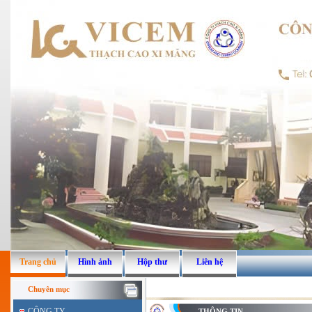
Trang chủ
Hình ảnh
Hộp thư
Liên hệ
Chuyên mục
CÔNG TY
THÔNG TIN