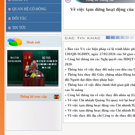
QUAN HỆ CỔ ĐÔNG
Về việc tạm dừng hoạt động của
ĐỐI TÁC
TIN TỨC
Hình ảnh
» Báo cáo V/v các biện pháp và lộ trình khắc p
130/QĐ-SGDHN, ngày 27/02/2026 của Sở giao 
» Công bố thông tin các Nghị quyết của HĐQT C
2026
» Thông báo về việc thay đổi mẫu con dấu của 
» Thông báo thay đổi Giấy chứng nhận Đăng ký 
đổi Người đại diện theo pháp luật
» Thông báo về việc điều chỉnh thời gian giữ 
cao Xi măng
» Công bố thông tin về việc thay đổi nhân sự (
Thống kê truy cập
» Về việc Chi nhánh Quảng Trị quay trở lại hoạ
» Về việc tạm dừng hoạt động của Chi nhánh H
» Về việc tạm dừng hoạt động của Chi nhánh 
» Về việc thay đổi địa chỉ Công ty do thay đổi đ