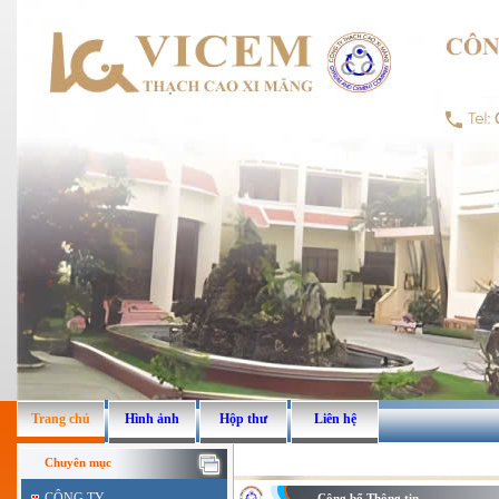
Trang chủ
Hình ảnh
Hộp thư
Liên hệ
Chuyên mục
CÔNG TY
Công bố Thông tin