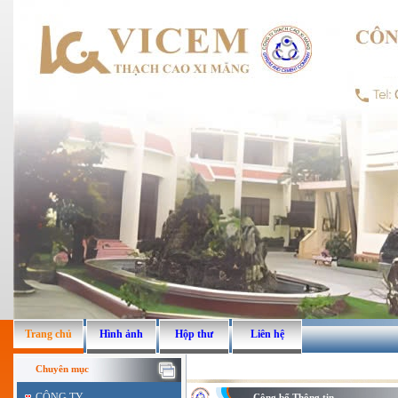
Trang chủ
Hình ảnh
Hộp thư
Liên hệ
Chuyên mục
CÔNG TY
Công bố Thông tin