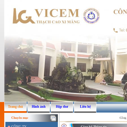
Trang chủ
Hình ảnh
Hộp thư
Liên hệ
Công t
Chuyên mục
CÔNG TY
Công bố Thông tin