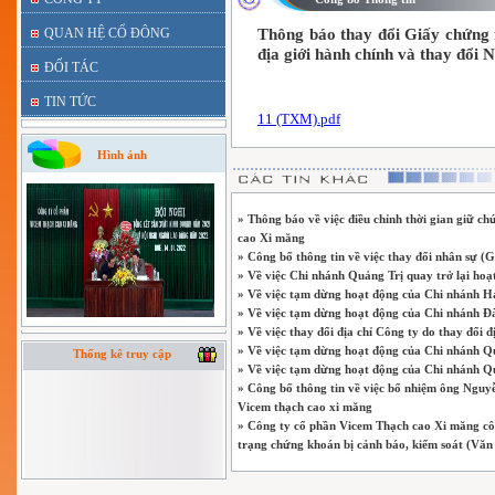
QUAN HỆ CỔ ĐÔNG
Thông báo thay đổi Giấy chứng 
địa giới hành chính và thay đổi N
ĐỐI TÁC
TIN TỨC
11 (TXM).pdf
Hình ảnh
» Thông báo về việc điều chỉnh thời gian giữ 
cao Xi măng
» Công bố thông tin về việc thay đổi nhân sự (
» Về việc Chi nhánh Quảng Trị quay trở lại hoạ
» Về việc tạm dừng hoạt động của Chi nhánh H
» Về việc tạm dừng hoạt động của Chi nhánh 
» Về việc thay đổi địa chỉ Công ty do thay đổi đ
» Về việc tạm dừng hoạt động của Chi nhánh Q
Thống kê truy cập
» Về việc tạm dừng hoạt động của Chi nhánh Q
» Công bố thông tin về việc bổ nhiệm ông Nguy
Vicem thạch cao xi măng
» Công ty cổ phần Vicem Thạch cao Xi măng công
trạng chứng khoán bị cảnh báo, kiểm soát (V