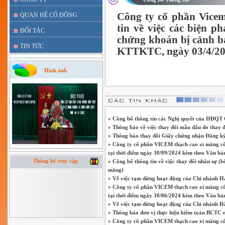
Công ty cổ phần Vice
QUAN HỆ CỔ ĐÔNG
tin về việc các biện p
ĐỐI TÁC
chứng khoán bị cảnh b
TIN TỨC
KTTKTC, ngày 03/4/20
Hình ảnh
» Công bố thông tin các Nghị quyết của HĐQT C
» Thông báo về việc thay đổi mẫu dấu do thay đ
» Thông báo thay đổi Giấy chứng nhận Đăng ký 
» Công ty cổ phần VICEM thạch cao xi măng công
tại thời điểm ngày 30/09/2024 kèm theo Văn 
Thống kê truy cập
» Công bố thông tin về việc thay đổi nhân sự 
măng)
» Về việc tạm dừng hoạt động của Chi nhánh H
» Công ty cổ phần VICEM thạch cao xi măng công
tại thời điểm ngày 30/06/2024 kèm theo Văn 
» Về việc tạm dừng hoạt động của Chi nhánh 
» Thông báo đơn vị thực hiện kiểm toán BCTC
» Công ty cổ phần VICEM thạch cao xi măng công