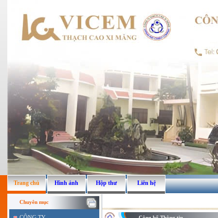
Trang chủ
Hình ảnh
Hộp thư
Liên hệ
Chuyên mục
CÔNG TY
Công bố Thông tin