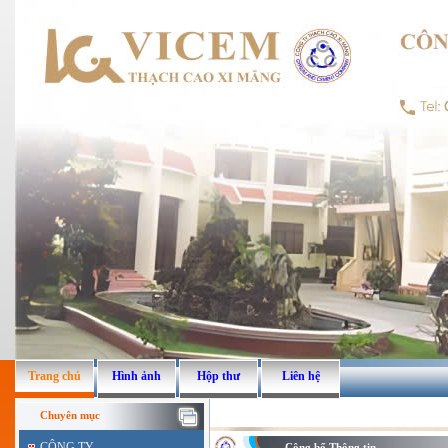
Trang chủ
Hình ảnh
Hộp thư
Liên hệ
Chuyên mục
CÔNG TY
Công bố Thông tin