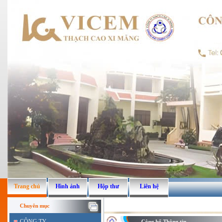
Trang chủ
Hình ảnh
Hộp thư
Liên hệ
Chuyên mục
CÔNG TY
Công bố Thông tin