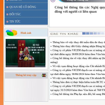
QUAN HỆ CỔ ĐÔNG
Công bố thông tin các Nghị qu
đồng với người có liên quan
ĐỐI TÁC
TIN TỨC
Hình ảnh
» Thông báo về việc thay đổi mẫu dấu do thay đ
» Thông báo thay đổi Giấy chứng nhận Đăng ký 
» Công ty cổ phần VICEM thạch cao xi măng công
tại thời điểm ngày 30/09/2024 kèm theo Văn 
» Công bố thông tin về việc thay đổi nhân sự 
măng)
» Về việc tạm dừng hoạt động của Chi nhánh H
» Công ty cổ phần VICEM thạch cao xi măng công
tại thời điểm ngày 30/06/2024 kèm theo Văn 
Thống kê truy cập
» Về việc tạm dừng hoạt động của Chi nhánh 
» Thông báo đơn vị thực hiện kiểm toán BCTC
» Công ty cổ phần VICEM thạch cao xi măng công
tại ngày 31/3/2024 kèm theo Văn bản số 768
» Công bố thông tin Phụ lục sửa đổi, bổ sung Đi