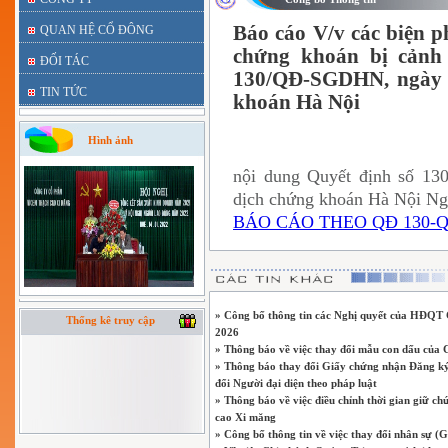
Báo cáo V/v các biện p
QUAN HỆ CỔ ĐÔNG
chứng khoán bị cảnh
ĐỐI TÁC
130/QĐ-SGDHN, ngày 2
TIN TỨC
khoán Hà Nội
Hình ảnh
nội dung Quyết định số 13
dịch chứng khoán Hà Nội N
BÁO CÁO THEO QĐ 130-Q
» Công bố thông tin các Nghị quyết của HĐQT C
Thống kê truy cập
2026
» Thông báo về việc thay đổi mẫu con dấu của 
» Thông báo thay đổi Giấy chứng nhận Đăng ký 
đổi Người đại diện theo pháp luật
» Thông báo về việc điều chỉnh thời gian giữ 
cao Xi măng
» Công bố thông tin về việc thay đổi nhân sự (