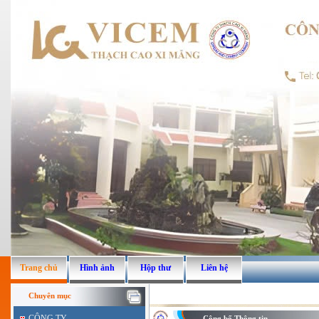
Trang chủ
Hình ảnh
Hộp thư
Liên hệ
Chuyên mục
CÔNG TY
Công bố Thông tin