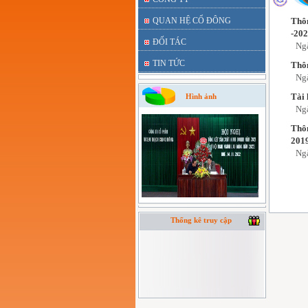
QUAN HỆ CỔ ĐÔNG
Thôn
-20
ĐỐI TÁC
Ng
TIN TỨC
Thôn
Ng
Tài 
Hình ảnh
Ng
Thô
201
Ng
Thống kê truy cập