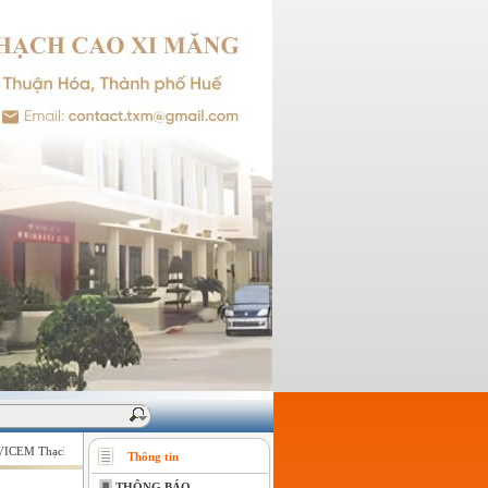
CEM Thạch cao Xi măng - Giữ vững niềm tin của khách hàng !
Thông tin
THÔNG BÁO