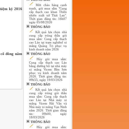
Mời chào hàng cạnh
nhiệm kỳ 2016
tranh, gói mua sắm "Cung
cấp thạch cao khan Thiên
nhiên xuất xứ Thái Lan".
Thời gian đăng tin: 16h07
ngày 05/08/2026
THÔNG BÁO
Kết quả lựa chọn nhà
cung cấp trúng thầu gói
mua sắm: Cung cấp thạch
cao Lào tại trạm nghiênf xi
măng Quảng Trị phục vụ
kinh doanh năm 2026
g cổ đông năm
THÔNG BÁO
Hủy gói mua sắm:
Cung cấp thạch cao Lào
bằng đường bộ tại nhà máy
xi măng Vicem Bỉm Sơn
phục vụ kinh doanh năm
2026. Thời gian đăng tin:
09h55, ngày 19/03/2026
THÔNG BÁO
Kết quả lựa chọn nhà
cung cấp trúng gói thầu
mua sắm: Cung cấp thạch
cao Lào tại Nhà máy xi
măng Vicem Hải Vân và
Nhà máy xi măng Vạn Ninh
năm 2026. Thời gian đăng
tin: 09h00, ngày
18/03/2026
THÔNG BÁO
Hủy gói mua sắm: