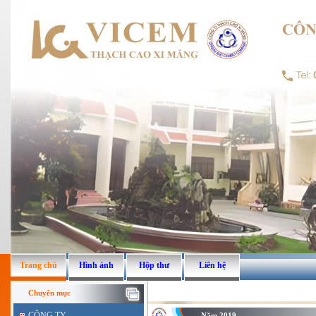
Trang chủ
Hình ảnh
Hộp thư
Liên hệ
Chuyên mục
CÔNG TY
Năm 2019