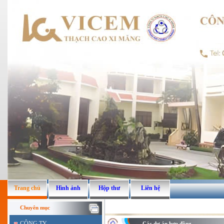
Trang chủ
Hình ảnh
Hộp thư
Liên hệ
Chuyên mục
CÔNG TY
Các dự án hợp đồng