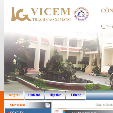
Trang chủ
Hình ảnh
Hộp thư
Liên hệ
Công ty Cổ phầ
Chuyên mục
CÔNG TY
Các dự án hợp đồng