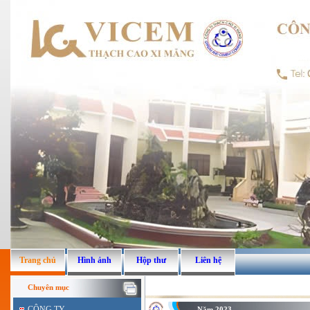
Trang chủ
Hình ảnh
Hộp thư
Liên hệ
Chuyên mục
CÔNG TY
Năm 2023