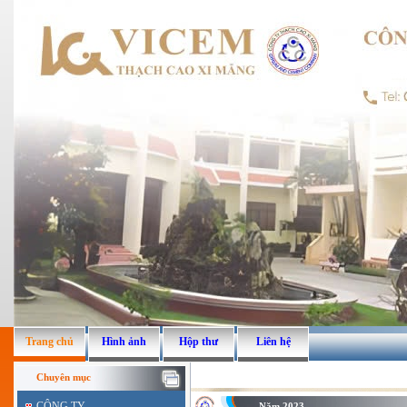
Trang chủ
Hình ảnh
Hộp thư
Liên hệ
Chuyên mục
CÔNG TY
Năm 2023