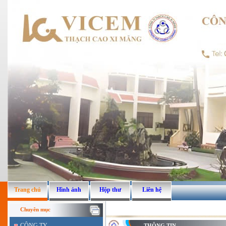
Trang chủ
Hình ảnh
Hộp thư
Liên hệ
Chuyên mục
CÔNG TY
THÔNG TIN