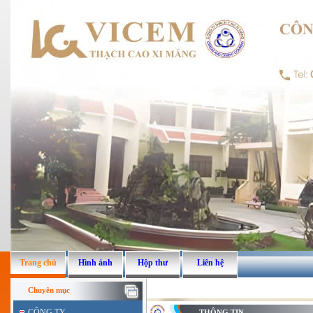
Trang chủ
Hình ảnh
Hộp thư
Liên hệ
Chuyên mục
CÔNG TY
THÔNG TIN