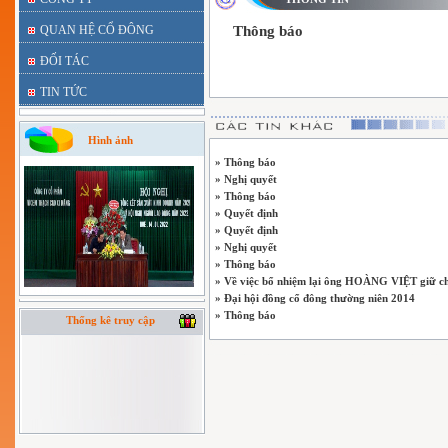
QUAN HỆ CỔ ĐÔNG
Thông báo
ĐỐI TÁC
TIN TỨC
Hình ảnh
» Thông báo
» Nghị quyết
» Thông báo
» Quyết định
» Quyết định
» Nghị quyết
» Thông báo
» Về việc bổ nhiệm lại ông HOÀNG VIỆT giữ c
» Đại hội đồng cổ đông thường niên 2014
» Thông báo
Thống kê truy cập