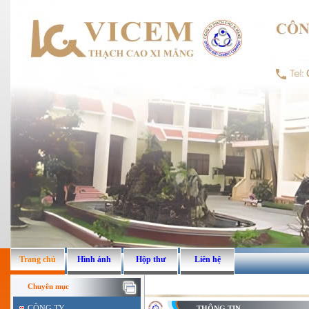
Trang chủ
Hình ảnh
Hộp thư
Liên hệ
Chuyên mục
CÔNG TY
THÔNG TIN