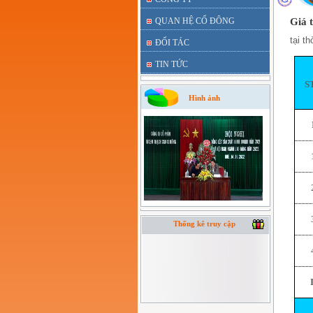
QUAN HỆ CỔ ĐÔNG
Giá t
tại t
ĐỐI TÁC
TIN TỨC
S
Hình ảnh
Thống kê truy cập