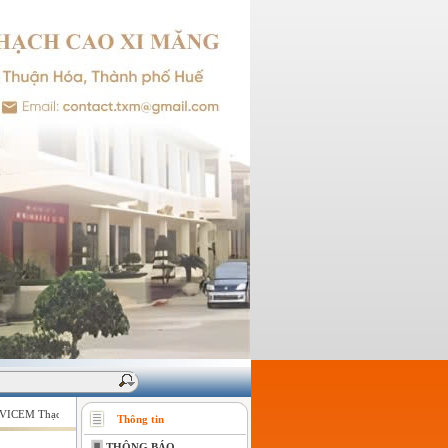
ICEM Thạch cao Xi măng - Giữ vững niềm tin của khách hàng !
Thông tin
THÔNG BÁO