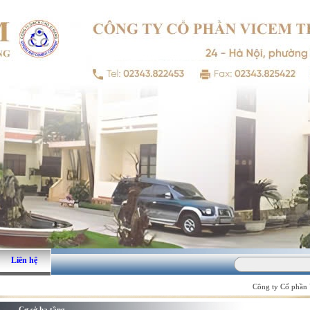
Liên hệ
Công ty Cổ phần V
Cơ sở hạ tầng