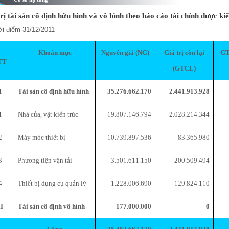
rị tài sản cố định hữu hình và vô hình theo báo cáo tài chính được k
hời điểm 31/12/2011
Khoản mục
Nguyên giá (NG)
Giá trị còn lại
G
TT
(GTCL)
I
Tài sản cố định hữu hình
35.276.662.170
2.441.913.928
1
Nhà cửa, vật kiến trúc
19.807.146.794
2.028.214.344
2
Máy móc thiết bị
10.739.897.536
83.365.980
3
Phương tiện vận tải
3.501.611.150
200.509.494
4
Thiết bị dụng cụ quản lý
1.228.006.690
129.824.110
II
Tài sản cố định vô hình
177.000.000
0