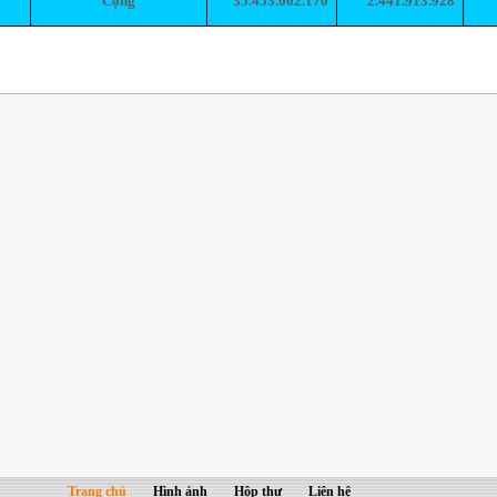
Cộng
35.453.662.170
2.441.913.928
Trang chủ
Hình ảnh
Hộp thư
Liên hệ