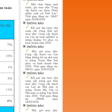
Mời chào hàng cạnh
iểm toán
tranh, gói mua sắm "Cung
cấp thạch cao khan Thiên
nhiên xuất xứ Thái Lan".
Thời gian đăng tin: 16h07
ngày 05/08/2026
THÔNG BÁO
TCL/NG
Kết quả lựa chọn nhà
cung cấp trúng thầu gói
mua sắm: Cung cấp thạch
cao Lào tại trạm nghiênf xi
măng Quảng Trị phục vụ
kinh doanh năm 2026
7%
THÔNG BÁO
Hủy gói mua sắm:
Cung cấp thạch cao Lào
10%
bằng đường bộ tại nhà máy
xi măng Vicem Bỉm Sơn
phục vụ kinh doanh năm
2026. Thời gian đăng tin:
1%
09h55, ngày 19/03/2026
THÔNG BÁO
Kết quả lựa chọn nhà
6%
cung cấp trúng gói thầu
mua sắm: Cung cấp thạch
cao Lào tại Nhà máy xi
11%
măng Vicem Hải Vân và
Nhà máy xi măng Vạn Ninh
năm 2026. Thời gian đăng
tin: 09h00, ngày
0%
18/03/2026
THÔNG BÁO
Hủy gói mua sắm: