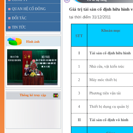
QUAN HỆ CỔ ĐÔNG
Giá trị tài sản cố định hữu hình 
tại thời điểm 31/12/2011
ĐỐI TÁC
TIN TỨC
Khoản mục
STT
Hình ảnh
I
Tài sản cố định hữu hình
1
Nhà cửa, vật kiến trúc
2
Máy móc thiết bị
3
Phương tiện vận tải
Thống kê truy cập
4
Thiết bị dụng cụ quản lý
II
Tài sản cố định vô hình