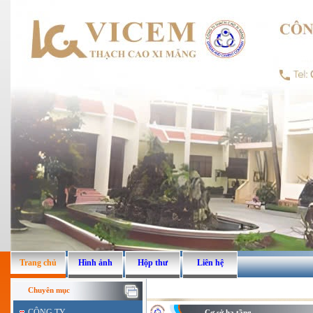
Trang chủ
Hình ảnh
Hộp thư
Liên hệ
Chuyên mục
CÔNG TY
Cơ sở hạ tầng