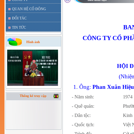
QUAN HỆ CỔ ĐÔNG
ĐỐI TÁC
BA
TIN TỨC
CÔNG TY CỔ PH
Hình ảnh
HỘI 
(Nhiệ
1. Ông:
Phan Xuân Hiệ
Thống kê truy cập
- Năm sinh:
1974
- Quê quán:
Phườ
- Dân tộc:
Kinh
- Quốc tịch:
Vi
- Trình độ:
Cử n