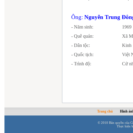
Ông:
Nguyễn Trung Đôn
- Năm sinh:
1969
- Quê quán:
Xã
Mi
- Dân tộc:
Kinh
- Quốc tịch:
Vi
- Trình độ:
Cử nh
Trang chủ
Hình ản
© 2010 Bản quyền của C
Thực hiện 