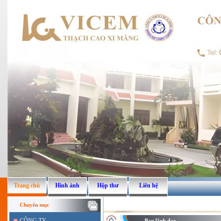
Trang chủ
Hình ảnh
Hộp thư
Liên hệ
Chuyên mục
CÔNG TY
Ban lãnh đạo