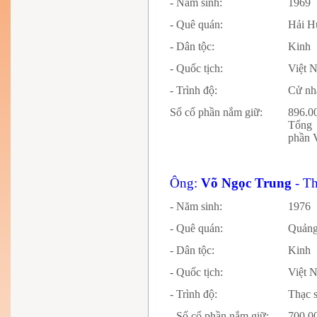
- Năm sinh:
1969
- Quê quán:
Hải H
- Dân tộc:
Kinh
- Quốc tịch:
Việt 
- Trình độ:
Cử nh
Số cổ phần nắm giữ:
896.0
Tổng 
phần 
Ông:
Võ Ngọc Trung
- T
- Năm sinh:
1976
- Quê quán:
Quảng
- Dân tộc:
Kinh
- Quốc tịch:
Vi
- Trình độ:
Thạc s
- Số cổ phần nắm giữ:
700.0