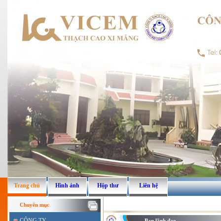
Trang chủ
Hình ảnh
Hộp thư
Liên hệ
Chuyên mục
CÔNG TY
Ban lãnh đạo