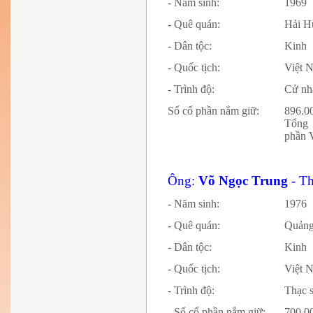
- Năm sinh:
1969
- Quê quán:
Hải H
- Dân tộc:
Kinh
- Quốc tịch:
Việt 
- Trình độ:
Cử nh
Số cổ phần nắm giữ:
896.0
Tổng 
phần 
Ông:
Võ Ngọc Trung
- T
- Năm sinh:
1976
- Quê quán:
Quảng
- Dân tộc:
Kinh
- Quốc tịch:
Vi
- Trình độ:
Thạc s
- Số cổ phần nắm giữ:
700.0