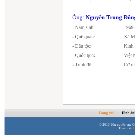
Ông:
Nguyễn Trung Đôn
- Năm sinh:
1969
- Quê quán:
Xã
Mi
- Dân tộc:
Kinh
- Quốc tịch:
Vi
- Trình độ:
Cử nh
Trang chủ
Hình ản
© 2010 Bản quyền của C
Thực hiện 