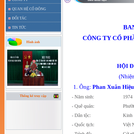
QUAN HỆ CỔ ĐÔNG
ĐỐI TÁC
BA
TIN TỨC
CÔNG TY CỔ PH
Hình ảnh
HỘI 
(Nhiệ
1. Ông:
Phan Xuân Hiệ
Thống kê truy cập
- Năm sinh:
1974
- Quê quán:
Phườ
- Dân tộc:
Kinh
- Quốc tịch:
Vi
- Trình độ:
Cử n