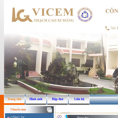
Trang chủ
Hình ảnh
Hộp thư
Liên hệ
Chuyên mục
CÔNG TY
Năng lực