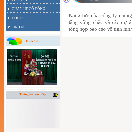
QUAN HỆ CỔ ĐÔNG
Năng lực của công ty chúng
ĐỐI TÁC
tầng vững chắc và các dự á
TIN TỨC
tổng hợp báo cáo về tình hìn
Hình ảnh
Thống kê truy cập