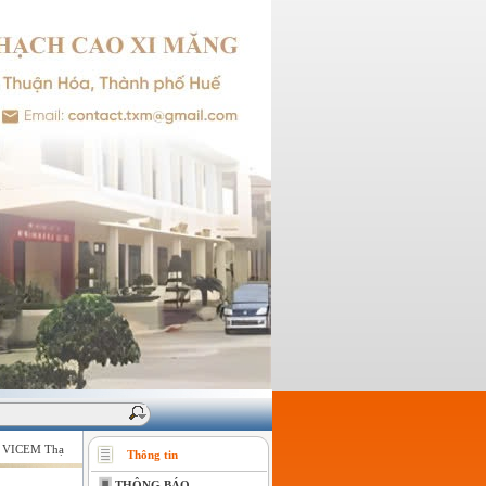
ICEM Thạch cao Xi măng - Giữ vững niềm tin của khách hàng !
Thông tin
THÔNG BÁO