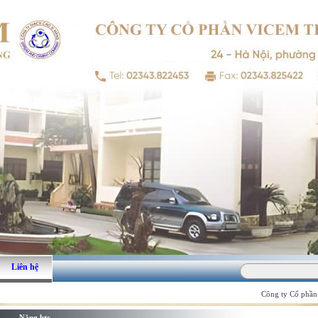
Liên hệ
Công ty Cổ phần V
Năng lực