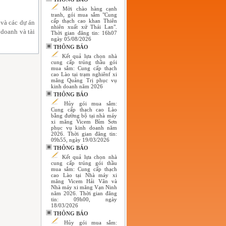
Mời chào hàng cạnh
tranh, gói mua sắm "Cung
cấp thạch cao khan Thiên
 và các dự án
nhiên xuất xứ Thái Lan".
 doanh và tài
Thời gian đăng tin: 16h07
ngày 05/08/2026
THÔNG BÁO
Kết quả lựa chọn nhà
cung cấp trúng thầu gói
mua sắm: Cung cấp thạch
cao Lào tại trạm nghiênf xi
măng Quảng Trị phục vụ
kinh doanh năm 2026
THÔNG BÁO
Hủy gói mua sắm:
Cung cấp thạch cao Lào
bằng đường bộ tại nhà máy
xi măng Vicem Bỉm Sơn
phục vụ kinh doanh năm
2026. Thời gian đăng tin:
09h55, ngày 19/03/2026
THÔNG BÁO
Kết quả lựa chọn nhà
cung cấp trúng gói thầu
mua sắm: Cung cấp thạch
cao Lào tại Nhà máy xi
măng Vicem Hải Vân và
Nhà máy xi măng Vạn Ninh
năm 2026. Thời gian đăng
tin: 09h00, ngày
18/03/2026
THÔNG BÁO
Hủy gói mua sắm: