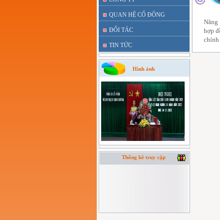
QUAN HỆ CỔ ĐÔNG
Năng 
ĐỐI TÁC
hợp đ
chính
TIN TỨC
Hình ảnh
Thống kê truy cập