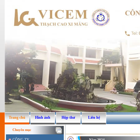
Trang chủ
Hình ảnh
Hộp thư
Liên hệ
Chuyên mục
CÔNG TY
Năm 2024