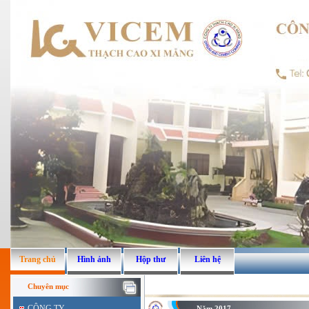
Trang chủ
Hình ảnh
Hộp thư
Liên hệ
Chuyên mục
CÔNG TY
Năm 2017