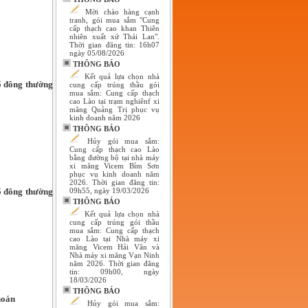
Mời chào hàng cạnh
tranh, gói mua sắm "Cung
cấp thạch cao khan Thiên
nhiên xuất xứ Thái Lan".
Thời gian đăng tin: 16h07
ngày 05/08/2026
THÔNG BÁO
Kết quả lựa chọn nhà
ổ đông thường
cung cấp trúng thầu gói
mua sắm: Cung cấp thạch
cao Lào tại trạm nghiênf xi
măng Quảng Trị phục vụ
kinh doanh năm 2026
THÔNG BÁO
Hủy gói mua sắm:
Cung cấp thạch cao Lào
bằng đường bộ tại nhà máy
xi măng Vicem Bỉm Sơn
phục vụ kinh doanh năm
2026. Thời gian đăng tin:
ổ đông thường
09h55, ngày 19/03/2026
THÔNG BÁO
Kết quả lựa chọn nhà
cung cấp trúng gói thầu
mua sắm: Cung cấp thạch
cao Lào tại Nhà máy xi
măng Vicem Hải Vân và
Nhà máy xi măng Vạn Ninh
năm 2026. Thời gian đăng
tin: 09h00, ngày
18/03/2026
THÔNG BÁO
hoán
Hủy gói mua sắm: