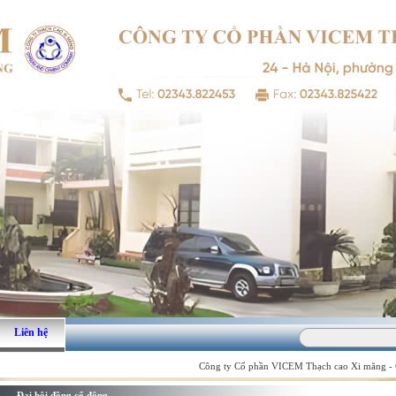
Liên hệ
Công ty Cổ phần VICEM Thạch cao Xi măng - Gi
Đại hội đồng cổ đông