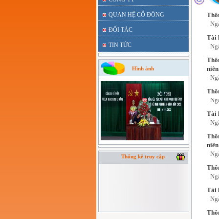
QUAN HỆ CỔ ĐÔNG
Thôn
Ng
ĐỐI TÁC
Tài 
TIN TỨC
Ng
Thôn
niê
Hình ảnh
Ng
Thôn
Ng
Tài 
Ng
Thôn
niê
Ng
Thống kê truy cập
Thôn
Ng
Tài 
Ng
Thôn