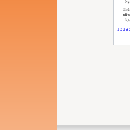
Ng
Thôn
niê
Ng
1
2
3
4