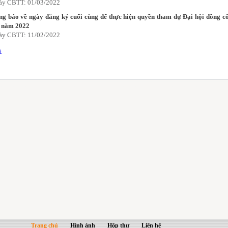
ày CBTT: 01/03/2022
g báo về ngày đăng ký cuối cùng để thực hiện quyền tham dự Đại hội đồng c
n năm 2022
ày CBTT: 11/02/2022
5
Trang chủ
Hình ảnh
Hộp thư
Liên hệ