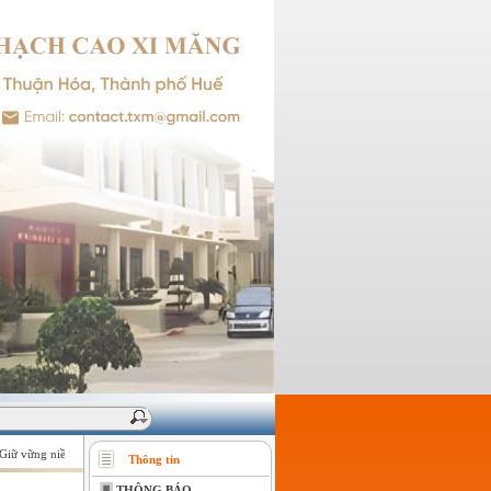
ữ vững niềm tin của khách hàng !
Thông tin
THÔNG BÁO