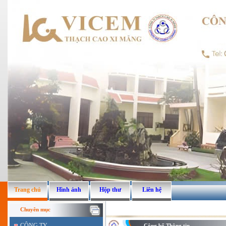
Trang chủ
Hình ảnh
Hộp thư
Liên hệ
Chuyên mục
CÔNG TY
Công bố Thông tin