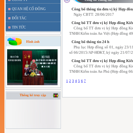
QUAN HỆ CỔ ĐÔNG
Công bố thông tin đơn vị ký Hợp đồ
Ngày CBTT: 28/06/2017
ĐỐI TÁC
Công bố TT đơn vị ký Hợp đồng Kiể
TIN TỨC
Công bố TT đơn vị ký Hợp đồng Kiể
TNHH Kiểm toán An Việt (Hợp đồng 49
Công bố thông tin 24 h
Hình ảnh
Phụ lục Hợp đồng số 01, ngày 23/1
số 66/2015/AP-HĐKT, ký ngày 21/07/
Công bố TT đơn vị ký Hợp đồng Kiể
Công bố TT đơn vị ký Hợp đồng Kiể
TNHH Kiểm toán An Phú (Hợp đồng 66
1
2
3
4
5
6
7
Thống kê truy cập