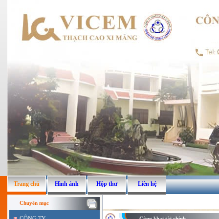
Trang chủ
Hình ảnh
Hộp thư
Liên hệ
Chuyên mục
CÔNG TY
Công khai tài chính