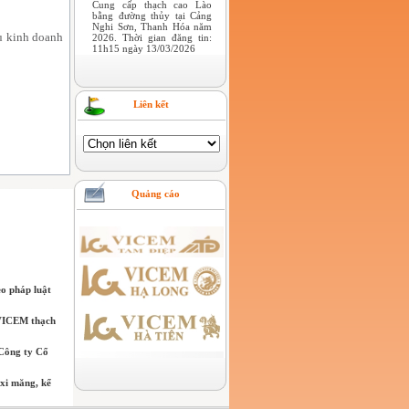
Cung cấp thạch cao Lào
bằng đường thủy tại Cảng
Nghi Sơn, Thanh Hóa năm
ụ kinh doanh
2026. Thời gian đăng tin:
11h15 ngày 13/03/2026
Liên kết
Quảng cáo
o pháp luật
 VICEM thạch
 Công ty Cổ
xi măng, kể