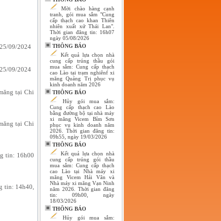
Mời chào hàng cạnh
tranh, gói mua sắm "Cung
cấp thạch cao khan Thiên
nhiên xuất xứ Thái Lan".
Thời gian đăng tin: 16h07
ngày 05/08/2026
y 25/09/2024
THÔNG BÁO
Kết quả lựa chọn nhà
cung cấp trúng thầu gói
mua sắm: Cung cấp thạch
y 25/09/2024
cao Lào tại trạm nghiênf xi
măng Quảng Trị phục vụ
kinh doanh năm 2026
măng tại Chi
THÔNG BÁO
Hủy gói mua sắm:
Cung cấp thạch cao Lào
bằng đường bộ tại nhà máy
xi măng Vicem Bỉm Sơn
măng tại Chi
phục vụ kinh doanh năm
2026. Thời gian đăng tin:
09h55, ngày 19/03/2026
THÔNG BÁO
Kết quả lựa chọn nhà
g tin: 16h00
cung cấp trúng gói thầu
mua sắm: Cung cấp thạch
cao Lào tại Nhà máy xi
măng Vicem Hải Vân và
Nhà máy xi măng Vạn Ninh
 tin: 14h40,
năm 2026. Thời gian đăng
tin: 09h00, ngày
18/03/2026
THÔNG BÁO
Hủy gói mua sắm: