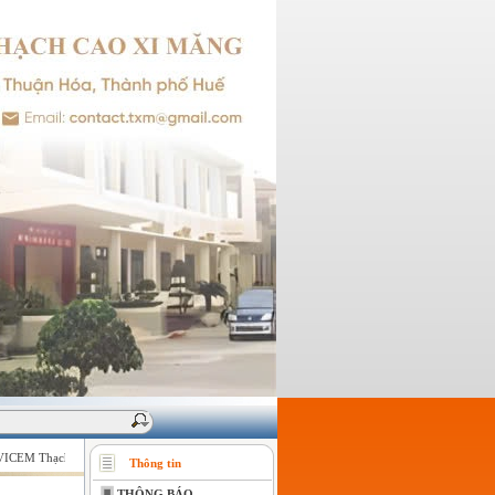
CEM Thạch cao Xi măng - Giữ vững niềm tin của khách hàng !
Thông tin
THÔNG BÁO