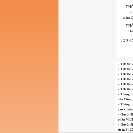
THÔ
Gó
năm 2
THÔ
Thờ
1
2
3
4
» THÔNG
» THÔNG
» THÔNG
» THÔNG
» THÔNG
» THÔNG
» Thông bá
của Công 
» Thông b
cao xi mă
» Quyết đ
phần VICE
» Quyết đ
từ ngày 2