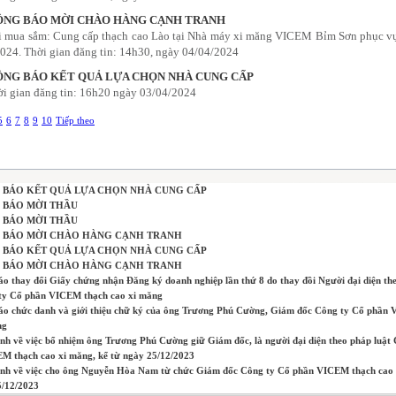
NG BÁO MỜI CHÀO HÀNG CẠNH TRANH
i mua sắm: Cung cấp thạch cao Lào tại Nhà máy xi măng VICEM Bỉm Sơn phục v
024. Thời gian đăng tin: 14h30, ngày 04/04/2024
NG BÁO KẾT QUẢ LỰA CHỌN NHÀ CUNG CẤP
i gian đăng tin: 16h20 ngày 03/04/2024
5
6
7
8
9
10
Tiếp theo
 BÁO KẾT QUẢ LỰA CHỌN NHÀ CUNG CẤP
 BÁO MỜI THẦU
 BÁO MỜI THẦU
 BÁO MỜI CHÀO HÀNG CẠNH TRANH
 BÁO KẾT QUẢ LỰA CHỌN NHÀ CUNG CẤP
 BÁO MỜI CHÀO HÀNG CẠNH TRANH
o thay đổi Giấy chứng nhận Đăng ký doanh nghiệp lần thứ 8 do thay đồi Người đại diện the
ty Cổ phần VICEM thạch cao xi măng
áo chức danh và giới thiệu chữ ký của ông Trương Phú Cường, Giám đốc Công ty Cổ phần
ng
ịnh về việc bổ nhiệm ông Trương Phú Cường giữ Giám đốc, là người đại diện theo pháp luật
M thạch cao xi măng, kể từ ngày 25/12/2023
ịnh về việc cho ông Nguyễn Hòa Nam từ chức Giám đốc Công ty Cổ phần VICEM thạch cao 
5/12/2023