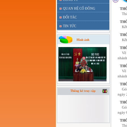
QUAN HỆ CỔ ĐÔNG
THÔ
Thờ
ĐỐI TÁC
TH
TIN TỨC
Kết
TH
Kết
Hình ảnh
TH
Về 
nhánh
TH
Về 
nhánh
THÔ
Gói
Thống kê truy cập
ngày 
THÔ
Gói
ngày 
THÔ
Thờ