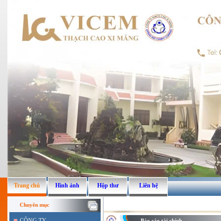
Trang chủ
Hình ảnh
Hộp thư
Liên hệ
Chuyên mục
CÔNG TY
Báo cáo tài chính