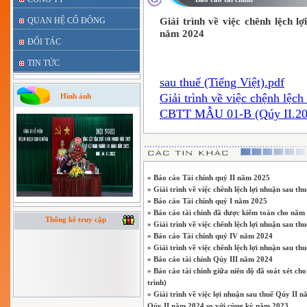
QUAN HỆ CỔ ĐÔNG
Giải trình về việc chênh lệch 
năm 2024
ĐỐI TÁC
TIN TỨC
sau thuế (Tiếng Việt).pdf
Giải trình về việc chệnh lệch
Hình ảnh
CBTT MẪU 01-B (Qúy II.20
» Báo cáo Tài chính quý II năm 2025
» Giải trình về việc chênh lệch lợi nhuận sau 
» Báo cáo Tài chính quý I năm 2025
» Báo cáo tài chính đã được kiểm toán cho năm 
Thống kê truy cập
» Giải trình về việc chênh lệch lợi nhuận sau 
» Báo cáo Tài chính quý IV năm 2024
» Giải trình về việc chênh lệch lợi nhuận sau t
» Báo cáo tài chính Qúy III năm 2024
» Báo cáo tài chính giữa niên độ đã soát xét c
trình)
» Giải trình về việc lợi nhuận sau thuế Qúy II nă
Qúy II năm 2024 so với cùng kỳ năm 2023