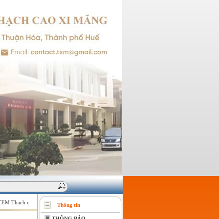
M Thạch cao Xi măng - Giữ vững niềm tin của khách hàng !
Thông tin
THÔNG BÁO