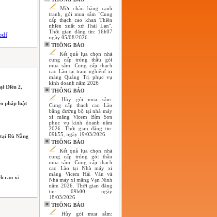
Mời chào hàng cạnh
tranh, gói mua sắm "Cung
cấp thạch cao khan Thiên
nhiên xuất xứ Thái Lan".
Thời gian đăng tin: 16h07
pdf
ngày 05/08/2026
THÔNG BÁO
Kết quả lựa chọn nhà
cung cấp trúng thầu gói
mua sắm: Cung cấp thạch
cao Lào tại trạm nghiênf xi
măng Quảng Trị phục vụ
kinh doanh năm 2026
ại Điều 2,
THÔNG BÁO
Hủy gói mua sắm:
o pháp luật
Cung cấp thạch cao Lào
bằng đường bộ tại nhà máy
xi măng Vicem Bỉm Sơn
phục vụ kinh doanh năm
2026. Thời gian đăng tin:
09h55, ngày 19/03/2026
 tại Đà Nẵng
THÔNG BÁO
Kết quả lựa chọn nhà
cung cấp trúng gói thầu
mua sắm: Cung cấp thạch
cao Lào tại Nhà máy xi
măng Vicem Hải Vân và
h cao xi
Nhà máy xi măng Vạn Ninh
năm 2026. Thời gian đăng
tin: 09h00, ngày
18/03/2026
THÔNG BÁO
Hủy gói mua sắm: