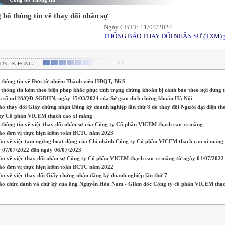
 bố thông tin về thay đổi nhân sự
Ngày CBTT: 11/04/2024
THÔNG BÁO THAY ĐỔI NHÂN SỰ (TXM).
 thông tin về Đơn từ nhiệm Thành viên HĐQT, BKS
thông tin kèm theo biện pháp khắc phục tình trạng chứng khoán bị cảnh báo theo nội dung t
h số m128/QĐ-SGDHN, ngày 15/03/2024 của Sở giao dịch chứng khoán Hà Nội
o thay đổi Giấy chứng nhận Đăng ký doanh nghiệp lần thứ 8 do thay đồi Người đại diện the
ty Cổ phần VICEM thạch cao xi măng
 thông tin về việc thay đổi nhân sự của Công ty Cổ phần VICEM thạch cao xi măng
áo đơn vị thực hiện kiểm toán BCTC năm 2023
áo về việc tạm ngừng hoạt động của Chi nhánh Công ty Cổ phần VICEM thạch cao xi măng
y 07/07/2022 đến ngày 06/07/2023
áo về việc thay đổi nhân sự Công ty Cổ phần VICEM thạch cao xi măng từ ngày 01/07/2022
áo đơn vị thực hiện kiểm toán BCTC năm 2022
áo về việc thay đổi Giấy chứng nhận đăng ký doanh nghiệp lần thứ 7
áo chức danh và chữ ký của ông Nguyễn Hòa Nam - Giám đốc Công ty cổ phần VICEM thạc