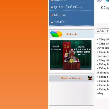
QUAN HỆ CỔ ĐÔNG
Công
ĐỐI TÁC
TIN TỨC
Hình ảnh
» Công bố
» Công bố 
Quyết địn
» Thông bá
của Công 
» Công bố
» Thông b
» Thông b
kể từ ngà
» Thông b
Thống kê truy cập
» Thông b
» Thông b
» Thông b
măng