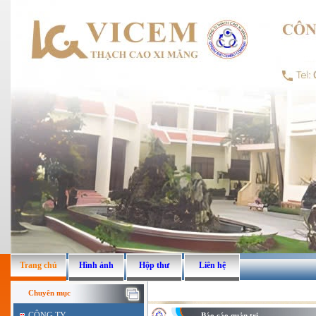
Trang chủ
Hình ảnh
Hộp thư
Liên hệ
Chuyên mục
CÔNG TY
Báo cáo quản trị