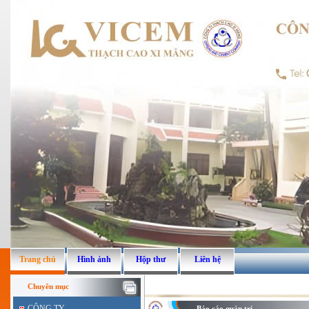
Trang chủ
Hình ảnh
Hộp thư
Liên hệ
Chuyên mục
CÔNG TY
Báo cáo quản trị