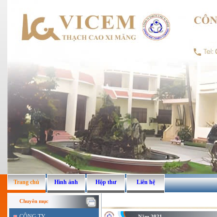
Trang chủ
Hình ảnh
Hộp thư
Liên hệ
Chuyên mục
CÔNG TY
Năm 2021