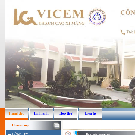
Trang chủ
Hình ảnh
Hộp thư
Liên hệ
Chuyên mục
CÔNG TY
Báo cáo quản trị