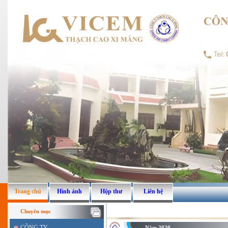
Trang chủ
Hình ảnh
Hộp thư
Liên hệ
Chuyên mục
CÔNG TY
Năm 2020