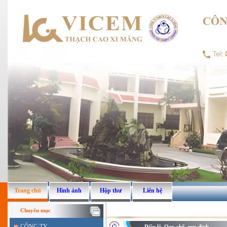
Trang chủ
Hình ảnh
Hộp thư
Liên hệ
Chuyên mục
CÔNG TY
Điều lệ, Quy chế, quy định