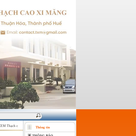
M Thạch cao Xi măng - Giữ vững niềm tin của khách hàng !
Thông tin
THÔNG BÁO