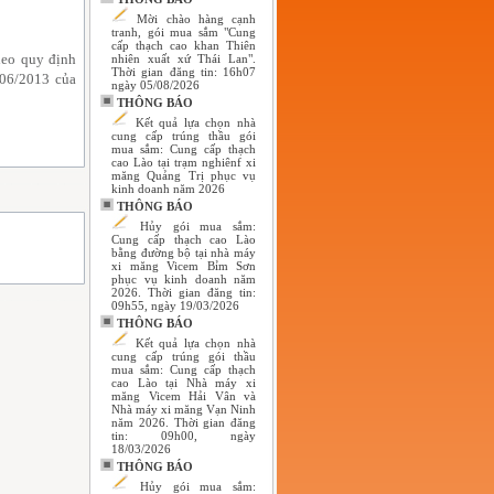
Mời chào hàng cạnh
tranh, gói mua sắm "Cung
cấp thạch cao khan Thiên
heo quy định
nhiên xuất xứ Thái Lan".
Thời gian đăng tin: 16h07
/06/2013 của
ngày 05/08/2026
THÔNG BÁO
Kết quả lựa chọn nhà
cung cấp trúng thầu gói
mua sắm: Cung cấp thạch
cao Lào tại trạm nghiênf xi
măng Quảng Trị phục vụ
kinh doanh năm 2026
THÔNG BÁO
Hủy gói mua sắm:
Cung cấp thạch cao Lào
bằng đường bộ tại nhà máy
xi măng Vicem Bỉm Sơn
phục vụ kinh doanh năm
2026. Thời gian đăng tin:
09h55, ngày 19/03/2026
THÔNG BÁO
Kết quả lựa chọn nhà
cung cấp trúng gói thầu
mua sắm: Cung cấp thạch
cao Lào tại Nhà máy xi
măng Vicem Hải Vân và
Nhà máy xi măng Vạn Ninh
năm 2026. Thời gian đăng
tin: 09h00, ngày
18/03/2026
THÔNG BÁO
Hủy gói mua sắm: