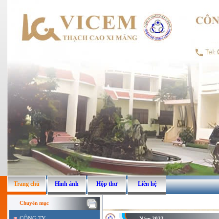
Trang chủ
Hình ảnh
Hộp thư
Liên hệ
Chuyên mục
CÔNG TY
Năm 2023