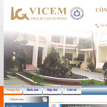
Trang chủ
Hình ảnh
Hộp thư
Liên hệ
Chuyên mục
CÔNG TY
Công khai tài chính