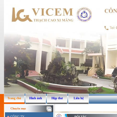
Trang chủ
Hình ảnh
Hộp thư
Liên hệ
Chuyên mục
CÔNG TY
ĐỐI TÁC