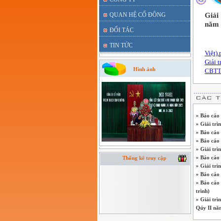
QUAN HỆ CỔ ĐÔNG
Giải
năm 
ĐỐI TÁC
TIN TỨC
Việt).
Giải t
Hình ảnh
CBTT 
» Báo cáo
» Giải trì
» Báo cáo
» Báo cáo 
» Giải trì
» Báo cáo
Thống kê truy cập
» Giải trì
» Báo cáo 
» Báo cáo 
trình)
» Giải trì
Qúy II nă