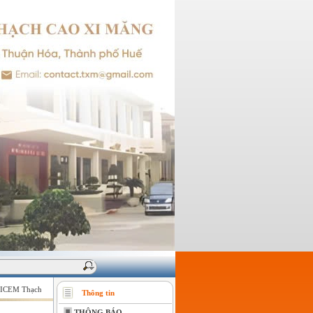
EM Thạch cao Xi măng - Giữ vững niềm tin của khách hàng !
Thông tin
THÔNG BÁO