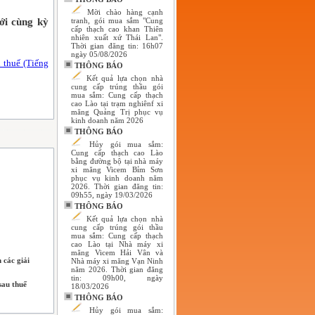
Mời chào hàng cạnh
ới cùng kỳ
tranh, gói mua sắm "Cung
cấp thạch cao khan Thiên
nhiên xuất xứ Thái Lan".
Thời gian đăng tin: 16h07
ngày 05/08/2026
u thuế (Tiếng
THÔNG BÁO
Kết quả lựa chọn nhà
cung cấp trúng thầu gói
mua sắm: Cung cấp thạch
cao Lào tại trạm nghiênf xi
măng Quảng Trị phục vụ
kinh doanh năm 2026
THÔNG BÁO
Hủy gói mua sắm:
Cung cấp thạch cao Lào
bằng đường bộ tại nhà máy
xi măng Vicem Bỉm Sơn
phục vụ kinh doanh năm
2026. Thời gian đăng tin:
09h55, ngày 19/03/2026
THÔNG BÁO
Kết quả lựa chọn nhà
cung cấp trúng gói thầu
mua sắm: Cung cấp thạch
cao Lào tại Nhà máy xi
măng Vicem Hải Vân và
 các giải
Nhà máy xi măng Vạn Ninh
năm 2026. Thời gian đăng
tin: 09h00, ngày
sau thuế
18/03/2026
THÔNG BÁO
Hủy gói mua sắm: