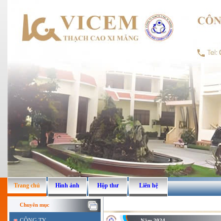
Trang chủ
Hình ảnh
Hộp thư
Liên hệ
Chuyên mục
CÔNG TY
Năm 2024