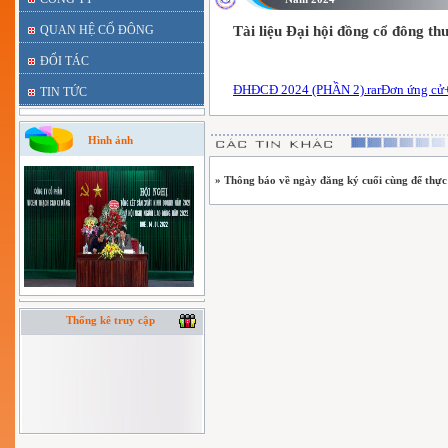
QUAN HỆ CỔ ĐÔNG
Tài liệu Đại hội đồng cổ đông t
ĐỐI TÁC
ĐHĐCĐ 2024 (PHẦN 2).rar
Đơn ứng cử
TIN TỨC
Hình ảnh
» Thông báo về ngày đăng ký cuối cùng để thự
Thống kê truy cập