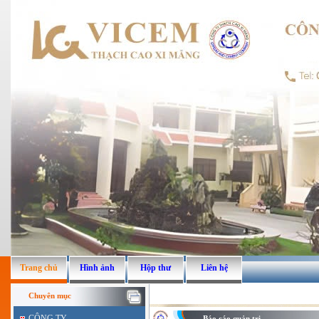
Trang chủ
Hình ảnh
Hộp thư
Liên hệ
Chuyên mục
CÔNG TY
Báo cáo quản trị