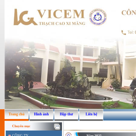
Trang chủ
Hình ảnh
Hộp thư
Liên hệ
Chuyên mục
CÔNG TY
Năm 2025