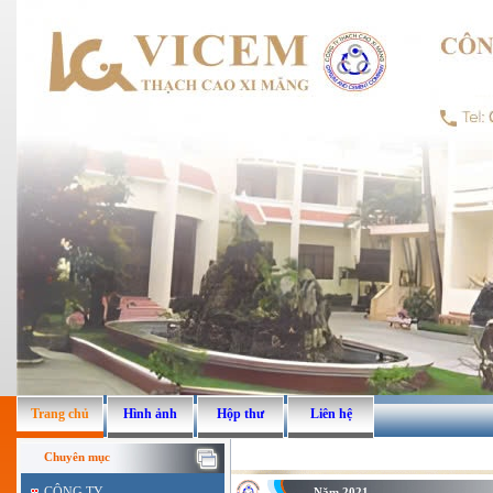
Trang chủ
Hình ảnh
Hộp thư
Liên hệ
Chuyên mục
CÔNG TY
Năm 2021