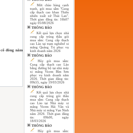
Mời chào hàng cạnh
tranh, gói mua sắm "Cung
cấp thạch cao khan Thiên
nhiên xuất xứ Thái Lan".
Thời gian đăng tin: 16h07
ngày 05/08/2026
THÔNG BÁO
Kết quả lựa chọn nhà
cung cấp trúng thầu gói
mua sắm: Cung cấp thạch
cao Lào tại trạm nghiênf xi
măng Quảng Trị phục vụ
g cổ đông năm
kinh doanh năm 2026
THÔNG BÁO
Hủy gói mua sắm:
Cung cấp thạch cao Lào
bằng đường bộ tại nhà máy
xi măng Vicem Bỉm Sơn
phục vụ kinh doanh năm
2026. Thời gian đăng tin:
09h55, ngày 19/03/2026
THÔNG BÁO
Kết quả lựa chọn nhà
cung cấp trúng gói thầu
mua sắm: Cung cấp thạch
cao Lào tại Nhà máy xi
măng Vicem Hải Vân và
Nhà máy xi măng Vạn Ninh
năm 2026. Thời gian đăng
tin: 09h00, ngày
18/03/2026
THÔNG BÁO
Hủy gói mua sắm: