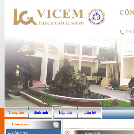
Trang chủ
Hình ảnh
Hộp thư
Liên hệ
Chuyên mục
CÔNG TY
Năm 2020