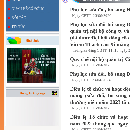
QUAN HỆ CỔ ĐÔNG
Phụ lục sửa đổi, bổ sung Đ
Ngày CBTT: 26/06/2026
ĐỐI TÁC
Phụ lục sửa đổi bổ sung Đ
TIN TỨC
quản trị nội bộ công ty 
(đã được Đại hội đồng cổ
Hình ảnh
Vicem Thạch cao Xi măng 
Thời gian đăng CBTT: 11h15 ngày 
Quy chế nội bộ quản trị C
Ngày CBTT: 15/04/2023
Phụ lục sửa đổi, bổ sung Đ
Ngày CBTT:23/04/2024
Điều lệ tổ chức và hoạt đ
Thống kê truy cập
măng (sửa đổi, bổ sung 
thường niên năm 2023 tổ c
Ngày CBTT: 15/04/2023
Điều lệ Tổ chức và hoạ
năm 2022 thông qua ngày 
Ngày CBTT: 22/04/2022