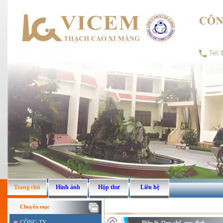
Trang chủ
Hình ảnh
Hộp thư
Liên hệ
Chuyên mục
CÔNG TY
Điều lệ, Quy chế, quy định